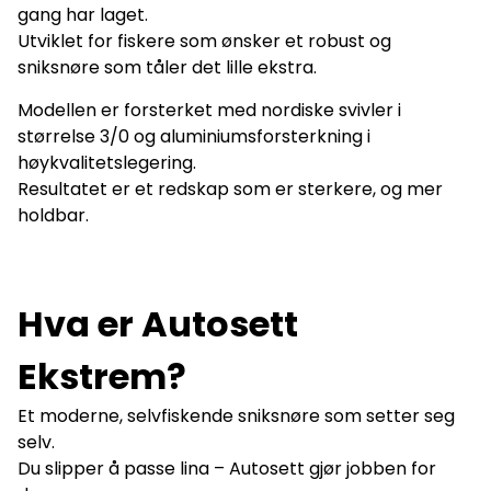
gang har laget.
på: YouTube · Facebook · Instagram · TikTok Om produktet
Utviklet og eid av Autosett AS Et norskutviklet
Utviklet for fiskere som ønsker et robust og
kvalitetsprodukt – en ny generasjon fiskeutstyr som setter
sniksnøre som tåler det lille ekstra.
seg selv og fisker av seg selv.
Modellen er forsterket med nordiske svivler i
størrelse 3/0 og aluminiumsforsterkning i
høykvalitetslegering.
Resultatet er et redskap som er sterkere, og mer
holdbar.
Hva er Autosett
Ekstrem?
Et moderne, selvfiskende sniksnøre som setter seg
selv.
Du slipper å passe lina – Autosett gjør jobben for