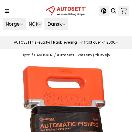
Spring til indhold
Norge
NOK
Dansk
AUTOSETT fiskeutstyr | Rask levering | Fri frakt over kr. 2000,-
Hjem
/
HAVFISKERI
/
Autosett Ekstrem / til svejv