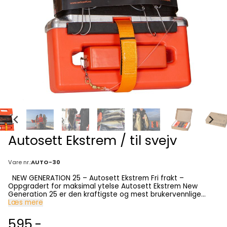
Autosett Ekstrem / til svejv
Vare nr.:
AUTO-30
NEW GENERATION 25 – Autosett Ekstrem Fri frakt –
Oppgradert for maksimal ytelse Autosett Ekstrem New
Generation 25 er den kraftigste og mest brukervennlige
modellen vi noen gang har laget. Utviklet for fiskere som
Læs mere
ønsker et robust og sniksnøre som tåler det lille ekstra.
Modellen er forsterket med nordiske svivler i størrelse 3/0 og
595,-
aluminiumsforsterkning i høykvalitetslegering. Resultatet er