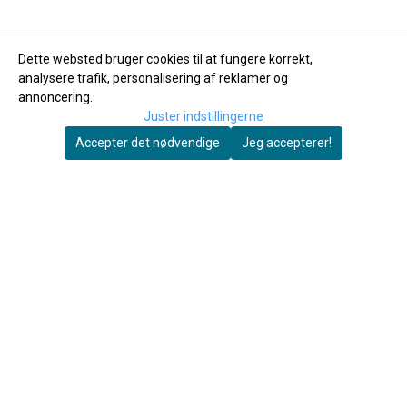
Dette websted bruger cookies til at fungere korrekt,
analysere trafik, personalisering af reklamer og
annoncering.
Juster indstillingerne
Accepter det nødvendige
Jeg accepterer!
Autosett AS
Autosett AS
Mustad krogsæt nr. 5.
Krogssæt nr. 7
Standard
Mustad
89,-
99,-
På lager
På lager
Køb nu
Køb nu
Autosett AS