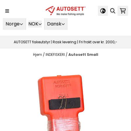
Spring til indhold
Norge
NOK
Dansk
AUTOSETT fiskeutstyr | Rask levering | Fri frakt over kr. 2000,-
Hjem
/
INDEFISKERI
/
Autosett Small