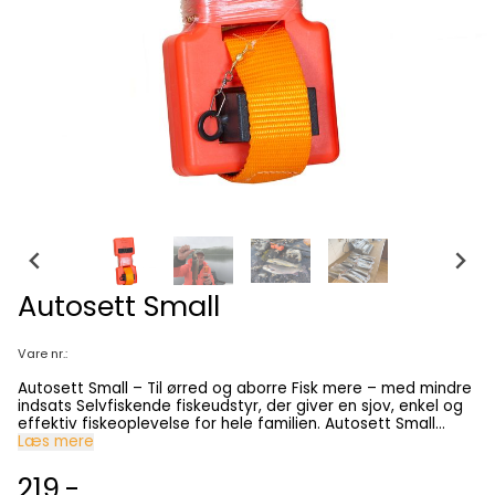
Autosett Small
Vare nr.:
Autosett Small – Til ørred og aborre Fisk mere – med mindre
indsats Selvfiskende fiskeudstyr, der giver en sjov, enkel og
effektiv fiskeoplevelse for hele familien. Autosett Small
fisker automatisk uden konstant opsyn og giver mere fangst
Læs mere
med mindre arbejde. Perfekt til familie, børn, sommerhus,
begyndere og erfarne lystfiskere. Derfor vælger kunder
219,-
Autosett Small Selvfiskende – fisker automatisk uden opsyn