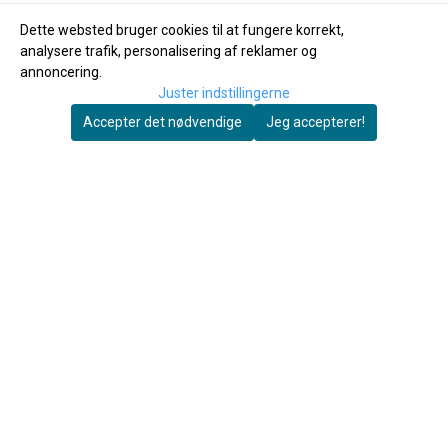
Dette websted bruger cookies til at fungere korrekt,
analysere trafik, personalisering af reklamer og
annoncering.
Juster indstillingerne
Accepter det nødvendige
Jeg accepterer!
Autosett AS
Autosett AS
Linestyrer til svejv
Mustad krogsæt nr. 6
600,-
40,-
På lager
På lager
Køb nu
Køb nu
Autosett AS
Autosett AS er en specialbutik, der sælger
Om os