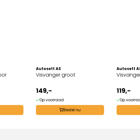
Autosett AS
Autosett A
oor
Visvanger groot
Visvanger
149,-
119,-
Op voorraad
Op voorra
u
Bestel nu