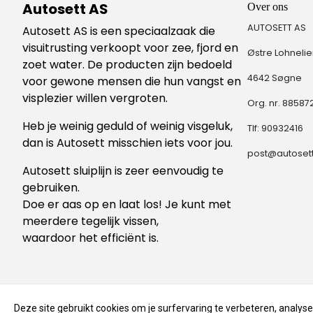
Autosett AS
Over ons
AUTOSETT AS
Autosett AS is een speciaalzaak die
visuitrusting verkoopt voor zee, fjord en
Østre Lohnelie
zoet water. De producten zijn bedoeld
4642 Søgne
voor gewone mensen die hun vangst en
visplezier willen vergroten.
Org. nr. 8858
Heb je weinig geduld of weinig visgeluk,
Tlf:
90932416
dan is Autosett misschien iets voor jou.
post@autoset
Autosett sluiplijn is zeer eenvoudig te
gebruiken.
Doe er aas op en laat los! Je kunt met
meerdere tegelijk vissen,
waardoor het efficiënt is.
Deze site gebruikt cookies om je surfervaring te verbeteren, analys