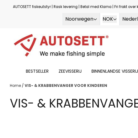
Overslaan naar inhoud
AUTOSETT fiskeutstyr | Rask levering | Betal med Klarna | Fri frakt over 
Noorwegen
NOK
Neder
BESTSELLER
ZEEVISSERIJ
BINNENLANDSE VISSERIJ
Home
/
VIS- & KRABBENVANGER VOOR KINDEREN
VIS- & KRABBENVANG