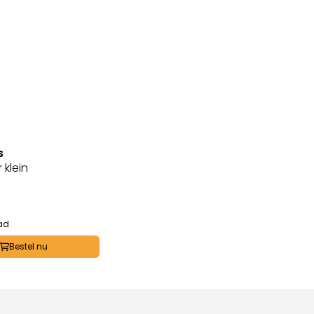
S
 klein
ad
Bestel nu