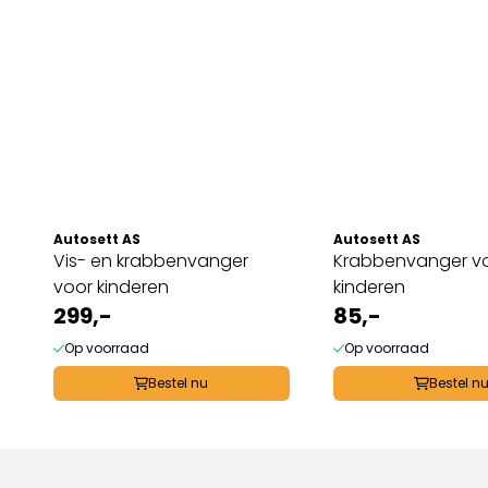
Autosett AS
Autosett AS
Vis- en krabbenvanger
Krabbenvanger v
voor kinderen
kinderen
299,-
85,-
Op voorraad
Op voorraad
Bestel nu
Bestel n