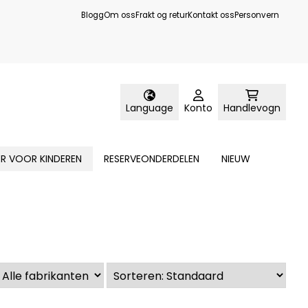
Blogg
Om oss
Frakt og retur
Kontakt oss
Personvern
Language
Konto
Handlevogn
ER VOOR KINDEREN
RESERVEONDERDELEN
NIEUW