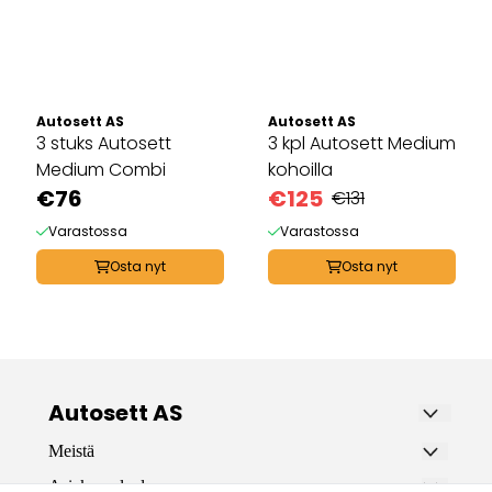
Autosett AS
Autosett AS
3 stuks Autosett
3 kpl Autosett Medium
Medium Combi
kohoilla
€76
€125
€131
Varastossa
Varastossa
Osta nyt
Osta nyt
Autosett AS
Autosett AS on erikoisliike, joka myy
Meistä
kalastusvälineitä mereen, vuonoihin ja
AUTOSETT AS
Asiakaspalvelu