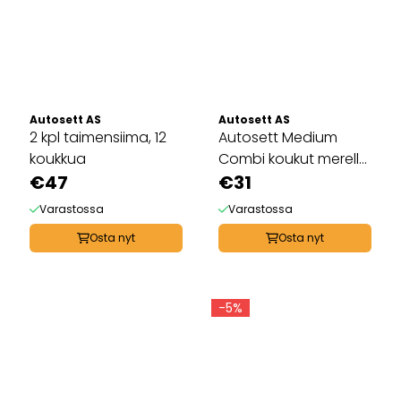
Autosett AS
Autosett AS
2 kpl taimensiima, 12
Autosett Medium
koukkua
Combi koukut merelle
€47
ja makealle ...
€31
Varastossa
Varastossa
Osta nyt
Osta nyt
-5%