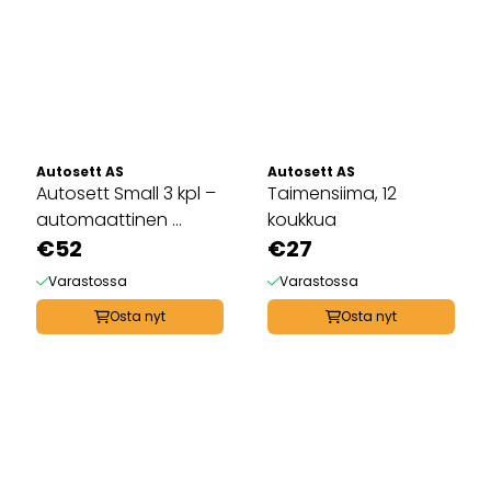
Autosett AS
Autosett AS
Autosett Small 3 kpl –
Taimensiima, 12
automaattinen ...
koukkua
€52
€27
Varastossa
Varastossa
Osta nyt
Osta nyt