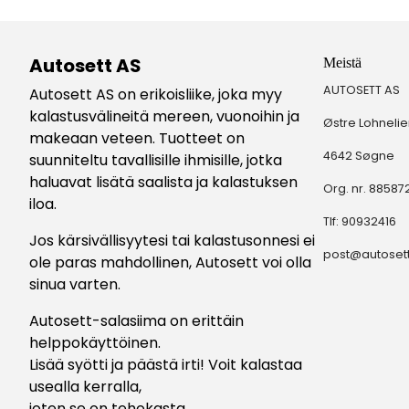
Autosett AS
Meistä
AUTOSETT AS
Autosett AS on erikoisliike, joka myy
kalastusvälineitä mereen, vuonoihin ja
Østre Lohnelie
makeaan veteen. Tuotteet on
4642 Søgne
suunniteltu tavallisille ihmisille, jotka
haluavat lisätä saalista ja kalastuksen
Org. nr. 8858
iloa.
Tlf:
90932416
Jos kärsivällisyytesi tai kalastusonnesi ei
post@autoset
ole paras mahdollinen, Autosett voi olla
sinua varten.
Autosett-salasiima on erittäin
helppokäyttöinen.
Lisää syötti ja päästä irti! Voit kalastaa
usealla kerralla,
joten se on tehokasta.