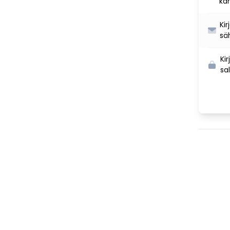
ka
Ki
sä
Ki
sa