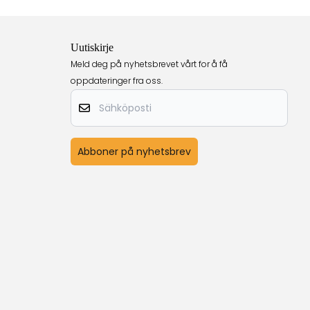
Uutiskirje
Meld deg på nyhetsbrevet vårt for å få
oppdateringer fra oss.
Sähköposti
Abboner på nyhetsbrev