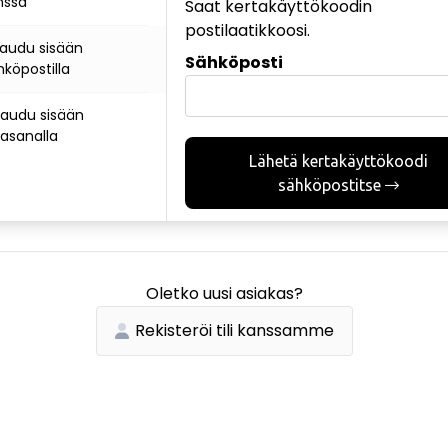
nssa
Saat kertakäyttökoodin
postilaatikkoosi.
rjaudu sisään
Sähköposti
hköpostilla
rjaudu sisään
lasanalla
Lähetä kertakäyttökoodi
sähköpostitse
Oletko uusi asiakas?
Rekisteröi tili kanssamme