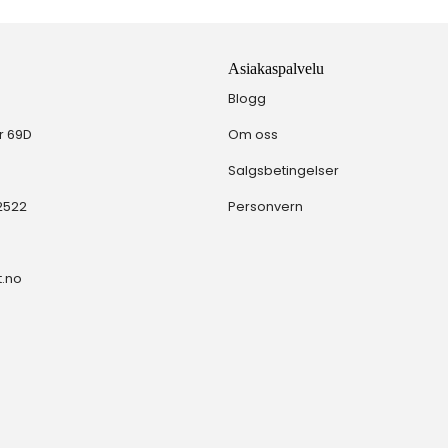
Asiakaspalvelu
Blogg
r 69D
Om oss
Salgsbetingelser
72522
Personvern
t.no