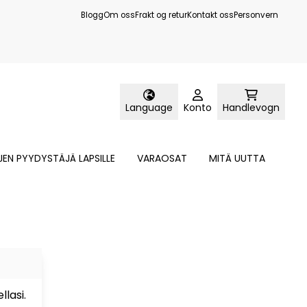
Blogg
Om oss
Frakt og retur
Kontakt oss
Personvern
Language
Konto
Handlevogn
JEN PYYDYSTÄJÄ LAPSILLE
VARAOSAT
MITÄ UUTTA
llasi.