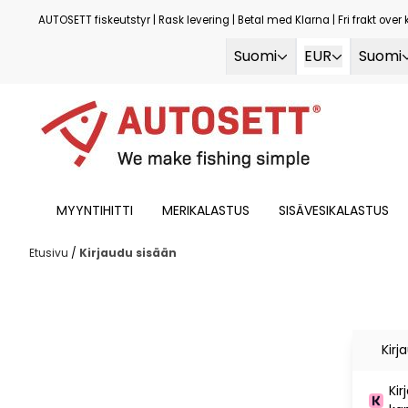
Siirry sisältöön
AUTOSETT fiskeutstyr | Rask levering | Betal med Klarna | Fri frakt over 
Suomi
EUR
Suomi
MYYNTIHITTI
MERIKALASTUS
SISÄVESIKALASTUS
Etusivu
/
Kirjaudu sisään
Kir
Kir