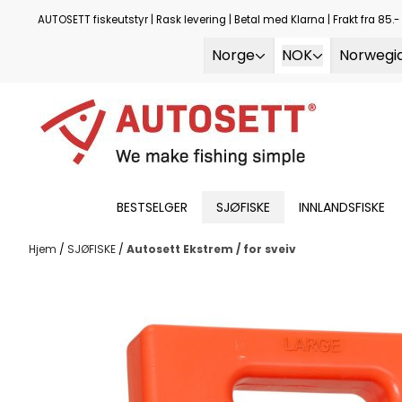
Hopp til innhold
AUTOSETT fiskeutstyr | Rask levering | Betal med Klarna | Frakt fra 85.- |
Norge
NOK
Norwegi
BESTSELGER
SJØFISKE
INNLANDSFISKE
Hjem
/
SJØFISKE
/
Autosett Ekstrem / for sveiv