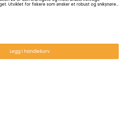
g sniksnøre
t er et redskap som er sterkere,
Legg i handlekurv
landet siden 2019 Spesifikasjoner Total vekt:
kartplotter
år. Marker
e langt fra land anbefales
yret med
inning. Regelverk Fiskeridirektoratet
r merkes med navn og adresse. Se Autosett i bruk
acebook – Instagram – TikTok –
rasjon fiskeutstyr som setter seg selv og fisker av seg