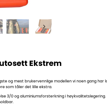
utosett Ekstrem
gste og mest brukervennlige modellen vi noen gang har l
e som tåler det lille ekstra.
else 3/0 og aluminiumsforsterkning i høykvalitetslegering.
holdbar.