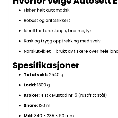
Hvorfor velge Autosett 
Fisker helt automatisk
Robust og driftssikkert
Ideell for torsk,lange, brosme, lyr.
Rask og trygg opptrekking med sveiv
Norskutviklet – brukt av fiskere over hele lan
Spesifikasjoner
Total vekt:
2540 g
Lodd:
1300 g
Kroker:
4 stk Mustad nr. 5 (rustfritt stål)
Snøre:
120 m
Mål:
340 × 235 × 50 mm