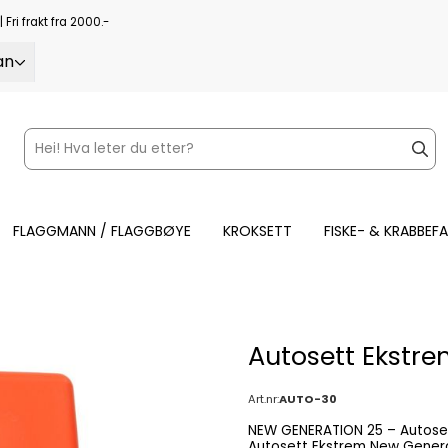
 Fri frakt fra 2000.-
an
FLAGGMANN / FLAGGBØYE
KROKSETT
FISKE- & KRABBEF
Autosett Ekstrem
Art.nr:
AUTO-30
NEW GENERATION 25 – Autosett Ekstrem Fri frakt – Oppgrade
Autosett Ekstrem New Genera