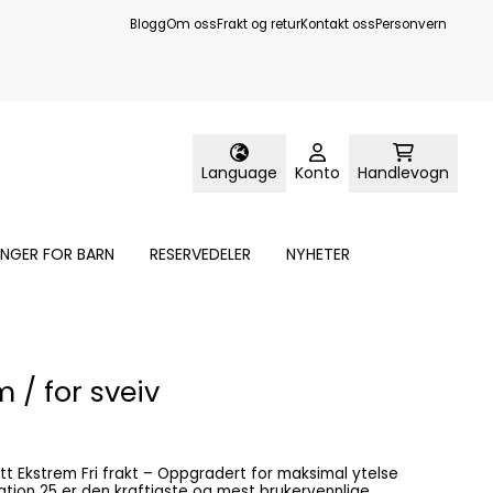
Blogg
Om oss
Frakt og retur
Kontakt oss
Personvern
Language
Konto
Handlevogn
ANGER FOR BARN
RESERVEDELER
NYHETER
 / for sveiv
rt for maksimal ytelse
tion 25 er den kraftigste og mest brukervennlige