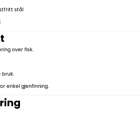
tfritt stål
k
t
ing over fisk.
 bruk.
or enkel gjenfinning.
ring