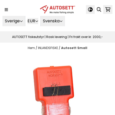
Hoppa till innehåll
Sverige
EUR
Svenska
AUTOSETT fiskeutstyr | Rask levering | Fri frakt over kr. 2000,-
Hem
/
INLANDSFISKE
/
Autosett Small