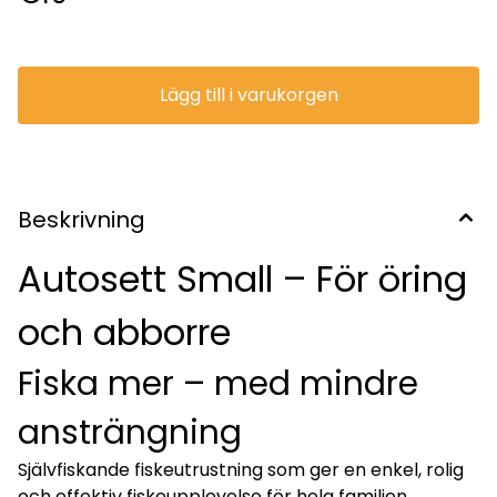
Mycket enkel att använda – sätt ut, vänta och dra upp
Tydlig rörelse när fisken nappar Passar familjer och barn Kan
användas från båt, land och is Fungerar även i kallt vatten
Ger mer fångst och bättre fiskeupplevelse Så fungerar
Autosett Small Lossa sänket Bete krokarna Placera Autosett
Lägg till i varukorgen
i vattnet Linans rullas automatiskt ut tills sänket når botten.
Då stannar den av sig själv och fisket börjar direkt. Perfekt
för familj, stuga och året runt-fiske Använd tillsammans med
spöfiske eller sätt ut på kvällen och dra upp på morgonen.
Fungerar året runt, även för isfiske. Fiska smartare – inte
hårdare.
Beskrivning
Autosett Small – För öring
och abborre
Fiska mer – med mindre
ansträngning
Självfiskande fiskeutrustning som ger en enkel, rolig
och effektiv fiskeupplevelse för hela familjen.