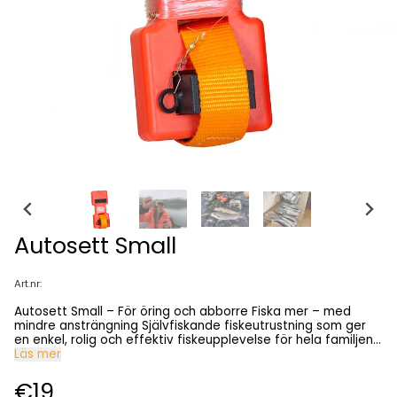
Autosett Small
Art.nr:
Autosett Small – För öring och abborre Fiska mer – med
mindre ansträngning Självfiskande fiskeutrustning som ger
en enkel, rolig och effektiv fiskeupplevelse för hela familjen.
Autosett Small fiskar automatiskt utan ständig tillsyn och ger
Läs mer
mer fångst med mindre arbete. Perfekt för familjer, barn,
stuga, nybörjare och erfarna sportfiskare. Därför väljer
€19
kunder Autosett Small Självfiskande – fiskar automatiskt