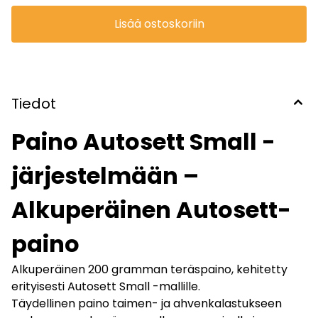
Tekniset tiedot Paino: 200 g Materiaali: Teräs
Yhteensopivuus: Autosett Small Käyttö: Taimen ja ahven
Lisää ostoskoriin
makeassa vedessä Kierrätys: Teräs → metallinkierrätys
Kehitetty ja omistettu: Autosett AS
Tiedot
Paino Autosett Small -
järjestelmään –
Alkuperäinen Autosett-
paino
Alkuperäinen 200 gramman teräspaino, kehitetty
erityisesti Autosett Small -mallille.
Täydellinen paino taimen- ja ahvenkalastukseen