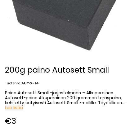
200g paino Autosett Small
Tuotenro.:
AUTO-14
Paino Autosett Small -järjestelmään – Alkuperäinen
Autosett-paino Alkuperäinen 200 gramman teräspaino,
kehitetty erityisesti Autosett Small -mallille. Täydellinen
paino taimen- ja ahvenkalastukseen makeassa vedessä,
Lue lisää
nopealla uppoamisella ja vakaalla asennolla käytössä. Pieni
mutta vankka paino, joka sopii täydellisesti Autosett Small -
€3
järjestelmään. Tuotteen edut Alkuperäinen paino Autosett
Small -järjestelmään Nopea uppoaminen ja vakaa asento
Erittäin sopiva taimen- ja ahvenkalastukseen Suunniteltu
makean veden käyttöön Kestävä ja kulutusta kestävä teräs