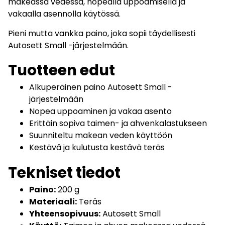
makeassa vedessä, nopealla uppoamisella ja
vakaalla asennolla käytössä.
Pieni mutta vankka paino, joka sopii täydellisesti
Autosett Small -järjestelmään.
Tuotteen edut
Alkuperäinen paino Autosett Small -
järjestelmään
Nopea uppoaminen ja vakaa asento
Erittäin sopiva taimen- ja ahvenkalastukseen
Suunniteltu makean veden käyttöön
Kestävä ja kulutusta kestävä teräs
Tekniset tiedot
Paino:
200 g
Materiaali:
Teräs
Yhteensopivuus:
Autosett Small