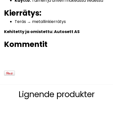
Käyttö:
Taimen ja ahven makeassa vedessä
Kierrätys:
Teräs → metallinkierrätys
Kehitetty ja omistettu: Autosett AS
Kommentit
Lignende produkter