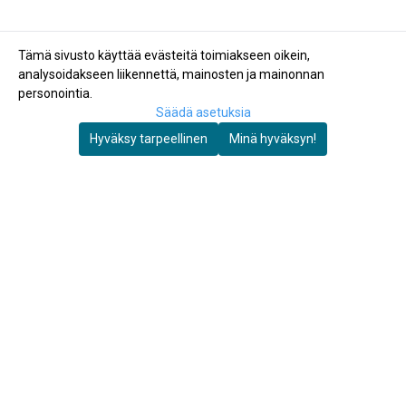
Tämä sivusto käyttää evästeitä toimiakseen oikein,
analysoidakseen liikennettä, mainosten ja mainonnan
personointia.
Säädä asetuksia
Hyväksy tarpeellinen
Minä hyväksyn!
Autosett AS
Autosett AS
Haponkestävä jousi
Alumiinivahvike
€3
€11
Ei varastossa
Varastossa
Osta nyt
Osta nyt
Autosett AS