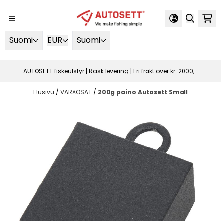
Siirry sisältöön
Suomi
EUR
Suomi
AUTOSETT fiskeutstyr | Rask levering | Fri frakt over kr. 2000,-
Etusivu
/
VARAOSAT
/
200g paino Autosett Small