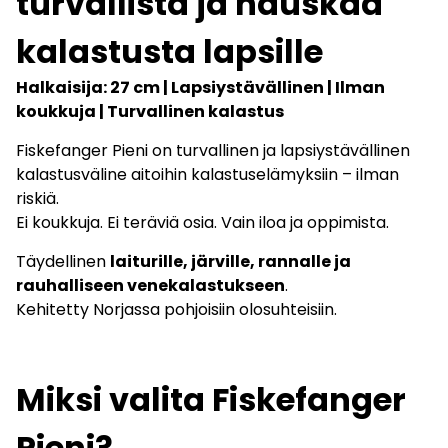
turvallista ja hauskaa
kalastusta lapsille
Halkaisija: 27 cm | Lapsiystävällinen | Ilman
koukkuja | Turvallinen kalastus
Fiskefanger Pieni on turvallinen ja lapsiystävällinen
kalastusväline aitoihin kalastuselämyksiin – ilman
riskiä.
Ei koukkuja. Ei teräviä osia. Vain iloa ja oppimista.
Täydellinen
laiturille, järville, rannalle ja
rauhalliseen venekalastukseen
.
Kehitetty Norjassa pohjoisiin olosuhteisiin.
Miksi valita Fiskefanger
Pieni?