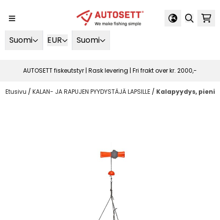
Siirry sisältöön
Suomi
EUR
Suomi
AUTOSETT fiskeutstyr | Rask levering | Fri frakt over kr. 2000,-
Etusivu
/
KALAN- JA RAPUJEN PYYDYSTÄJÄ LAPSILLE
/
Kalapyydys, pieni