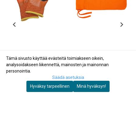
Tämä sivusto käyttää evästeitä toimiakseen oikein,
analysoidakseen liikennettä, mainosten ja mainonnan
personointia.
Säädä asetuksia
Hyväksy tarpeellinen
Minä hyväksyn!
Autosett AS
Hanske. Safehand
Lippu lipunmiehelle
.Nr.10
€9
€4
Varastossa
Varastossa